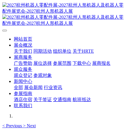
网站首页
展会概况
关于我们
同期活动
组织单位
关于HRTE
展商服务
广告赞助
展位选择
参展范围
下载中心
展商报名
观众服务
观众登记
参观对象
新闻中心
全部
展会新闻
行业资讯
参展指南
酒店住宿
关于签证
交通指南
航班抵达
联系我们
<
Previous
>
Next