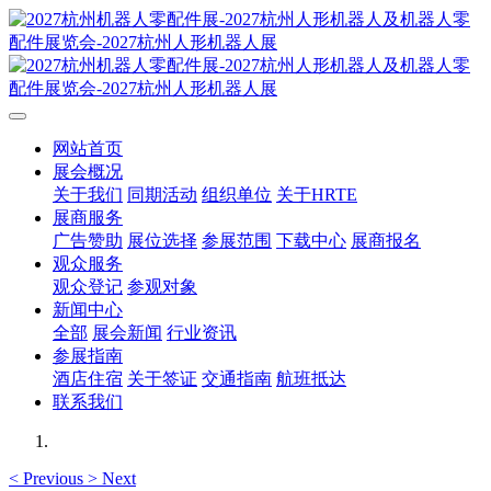
网站首页
展会概况
关于我们
同期活动
组织单位
关于HRTE
展商服务
广告赞助
展位选择
参展范围
下载中心
展商报名
观众服务
观众登记
参观对象
新闻中心
全部
展会新闻
行业资讯
参展指南
酒店住宿
关于签证
交通指南
航班抵达
联系我们
<
Previous
>
Next