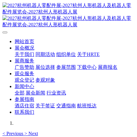
网站首页
展会概况
关于我们
同期活动
组织单位
关于HRTE
展商服务
广告赞助
展位选择
参展范围
下载中心
展商报名
观众服务
观众登记
参观对象
新闻中心
全部
展会新闻
行业资讯
参展指南
酒店住宿
关于签证
交通指南
航班抵达
联系我们
<
Previous
>
Next